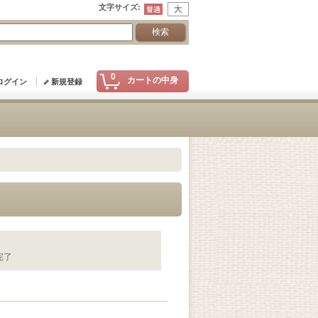
文字サイズ
:
0
カートの中身
ログイン
新規登録
完了