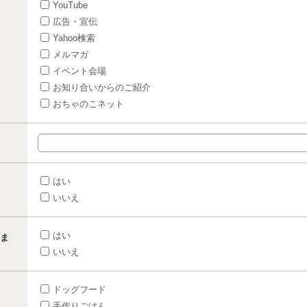
YouTube
広告・宣伝
Yahoo検索
メルマガ
イベント会場
お知り合いからのご紹介
おちゃのこネット
はい
いいえ
はい
ま
いいえ
ドッグフード
手作りごはん