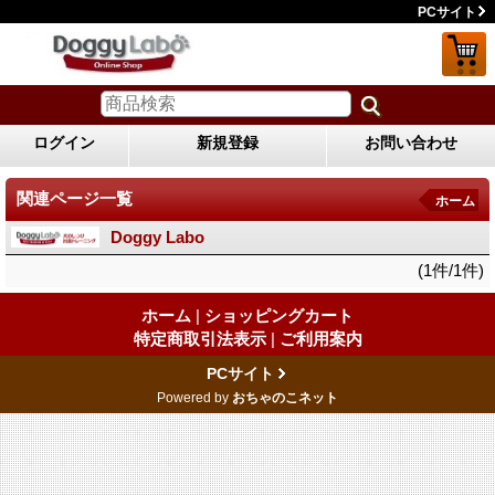
PCサイト
ログイン
新規登録
お問い合わせ
関連ページ一覧
ホーム
Doggy Labo
(1件/1件)
ホーム
|
ショッピングカート
特定商取引法表示
|
ご利用案内
PCサイト
Powered by
おちゃのこネット