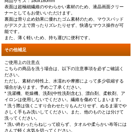
商品サイズ：180x180mm
表面は超極細繊維のやわらかい素材のため、液晶画面クリー
ナーとしてもお使いいただけます。
裏面は滑り止め効果に優れたゴム素材のため、マウスパッド
がデスク上で滑ったりズレたりせず、快適なマウス操作が可
能です。
また、薄く軽いため、持ち運びに便利です。
その他補足
ご使用上の注意点
こちらの商品を洗う場合は、以下の注意事項を必ずご確認く
ださい。
ただし、素材の特性上、水濡れや摩擦によって多少収縮する
場合があります。予めご了承ください。
* 洗濯機、乾燥機、洗剤(中性洗剤含む)、漂白剤、柔軟剤、ア
イロンは使用しないでください。繊維を傷めてしまいます。
* 洗う際は強くこすり合わせたりもんだりせず、ぬるま湯でや
さしく手もみ洗いしてください。また、他のものとは分けて
洗ってください。
* 洗い終わったらねじって絞らず、タオルや柔らかい布等には
さんで軽く水気を切ってください。