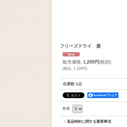
フリーズドライ 鹿
販売価格
:
1,200円
(税別)
(
税込
:
1,320円
)
在庫数 5点
Facebookでシェア
数量
:
返品特約に関する重要事項