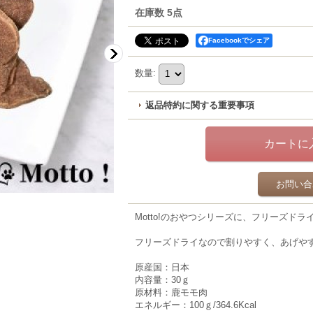
在庫数 5点
Facebookでシェア
数量
:
返品特約に関する重要事項
お問い合
Motto!のおやつシリーズに、フリーズドラ
フリーズドライなので割りやすく、あげや
原産国：日本
内容量：30ｇ
原材料：鹿モモ肉
エネルギー：100ｇ/364.6Kcal