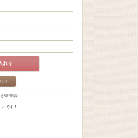
わせ
イが新登場！
すいです！