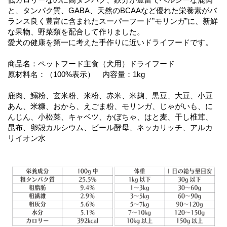
と、タンパク質、GABA、天然のBCAAなど優れた栄養素がバ
ランス良く豊富に含まれたスーパーフード”モリンガ”に、新鮮
な果物、野菜類を配合して作りました。
愛犬の健康を第一に考えた手作りに近いドライフードです。
商品名：ペットフード主食（犬用）ドライフード
原材料名：（100%表示） 内容量：1kg
鹿肉、鰯粉、玄米粉、米粉、赤米、米麹、黒豆、大豆、小豆
あん、米糠、おから、えごま粉、モリンガ、じゃがいも、に
んじん、小松菜、キャベツ、かぼちゃ、はと麦、干し椎茸、
昆布、卵殻カルシウム、ビール酵母、ネッカリッチ、アルカ
リイオン水