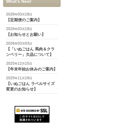
What's New!
2026
03
19
年
月
日
【定期便のご案内】
2026
03
19
年
月
日
【お知らせとお願い】
2026
03
03
年
月
日
【「いぬごはん 馬肉＆クラ
ンベリー」欠品について】
2025
12
15
年
月
日
【年末年始お休みのご案内】
2025
11
19
年
月
日
【いぬごはん ラベルサイズ
変更のお知らせ】