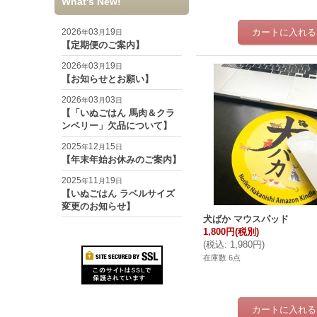
What's New!
2026
03
19
年
月
日
【定期便のご案内】
2026
03
19
年
月
日
【お知らせとお願い】
2026
03
03
年
月
日
【「いぬごはん 馬肉＆クラ
ンベリー」欠品について】
2025
12
15
年
月
日
【年末年始お休みのご案内】
2025
11
19
年
月
日
【いぬごはん ラベルサイズ
変更のお知らせ】
犬ばか マウスパッド
1,800円
(税別)
(
税込
:
1,980円
)
在庫数 6点