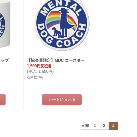
カップ
【協会員限定】MDC コースター
1,500円
(税別)
(
税込
:
1,650円
)
在庫数 9点
«
前
1
2
3