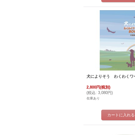
犬によりそう わくわくワー
2,800円
(税別)
(
税込
:
3,080円
)
在庫あり