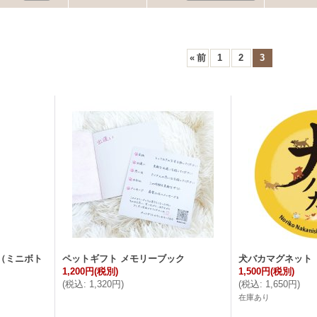
«
前
1
2
3
（ミニボト
ペットギフト メモリーブック
犬バカマグネッ
1,200円
(税別)
1,500円
(税別)
(
税込
:
1,320円
)
(
税込
:
1,650円
)
在庫あり