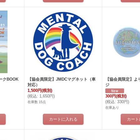
クBOOK
【協会員限定】JMDCマグネット（車
【協会員限定】より
対応）
ジ
1,500円
(税別)
(
税込
:
1,650円
)
300円
(税別)
(
税込
:
330円
)
在庫数 15点
在庫あり