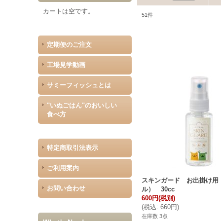
カートは空です。
51
件
定期便のご注文
工場見学動画
サミーフィッシュとは
"いぬごはん"のおいしい
食べ方
特定商取引法表示
ご利用案内
スキンガード お出掛け用
お問い合わせ
ル） 30cc
600円
(税別)
(
税込
:
660円
)
在庫数 3点