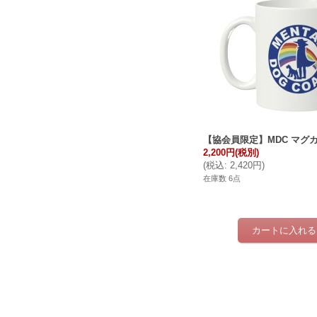
【協会員限定】MDC マグ
2,200円
(税別)
(
税込
:
2,420円
)
在庫数 6点