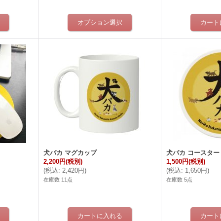
犬バカ マグカップ
犬バカ コースター
2,200円
(税別)
1,500円
(税別)
(
税込
:
2,420円
)
(
税込
:
1,650円
)
在庫数 11点
在庫数 5点