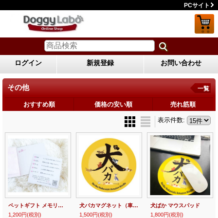
PCサイト
ログイン
新規登録
お問い合わせ
その他
一覧
おすすめ順
価格の安い順
売れ筋順
表示件数
:
ペットギフト メモリーブック
犬バカマグネット（車対応）
犬ばか マウスパッド
1,200円
(税別)
1,500円
(税別)
1,800円
(税別)