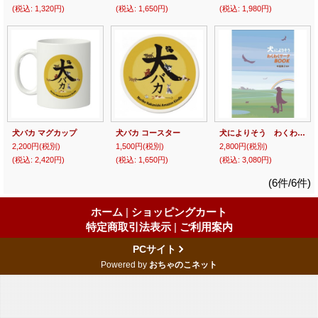
(税込
:
1,320円)
(税込
:
1,650円)
(税込
:
1,980円)
犬バカ マグカップ
犬バカ コースター
犬によりそう わくわくワークBOOK
2,200円
(税別)
1,500円
(税別)
2,800円
(税別)
(税込
:
2,420円)
(税込
:
1,650円)
(税込
:
3,080円)
(6件/6件)
ホーム
|
ショッピングカート
特定商取引法表示
|
ご利用案内
PCサイト
Powered by
おちゃのこネット