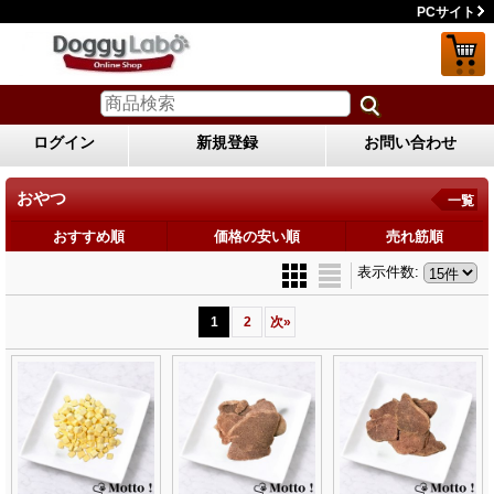
PCサイト
ログイン
新規登録
お問い合わせ
おやつ
一覧
おすすめ順
価格の安い順
売れ筋順
表示件数
:
1
2
次
»