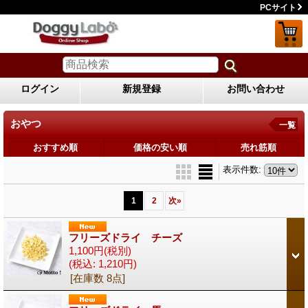
PCサイト
ログイン
新規登録
お問い合わせ
おやつ
一覧
おすすめ順
価格の安い順
売れ筋順
表示件数
:
1
2
次
»
フリーズドライ チーズ
1,100円
(税別)
(税込
:
1,210円)
[在庫数 8点]