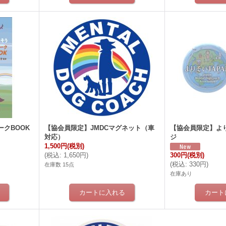
クBOOK
【協会員限定】JMDCマグネット（車
【協会員限定】より
対応）
ジ
1,500円
(税別)
(
税込
:
1,650円
)
300円
(税別)
(
税込
:
330円
)
在庫数 15点
在庫あり