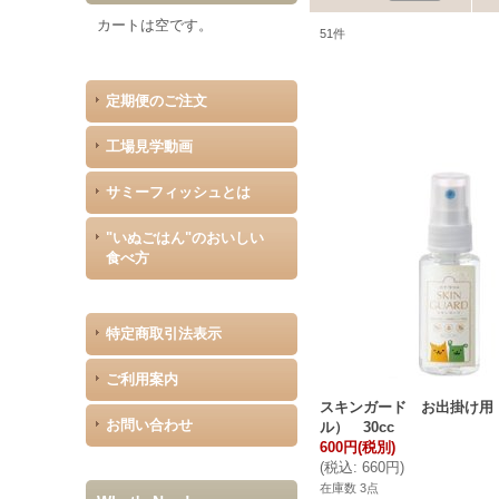
カートは空です。
51
件
定期便のご注文
工場見学動画
サミーフィッシュとは
"いぬごはん"のおいしい
食べ方
特定商取引法表示
ご利用案内
スキンガード お出掛け用
お問い合わせ
ル） 30cc
600円
(税別)
(
税込
:
660円
)
在庫数 3点