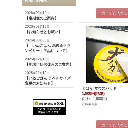
What's New!
2026
03
19
年
月
日
【定期便のご案内】
2026
03
19
年
月
日
【お知らせとお願い】
2026
03
03
年
月
日
【「いぬごはん 馬肉＆クラ
ンベリー」欠品について】
2025
12
15
年
月
日
【年末年始お休みのご案内】
2025
11
19
年
月
日
【いぬごはん ラベルサイズ
変更のお知らせ】
犬ばか マウスパッド
1,800円
(税別)
(
税込
:
1,980円
)
在庫数 6点