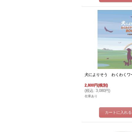
犬によりそう わくわくワー
2,800円
(税別)
(
税込
:
3,080円
)
在庫あり