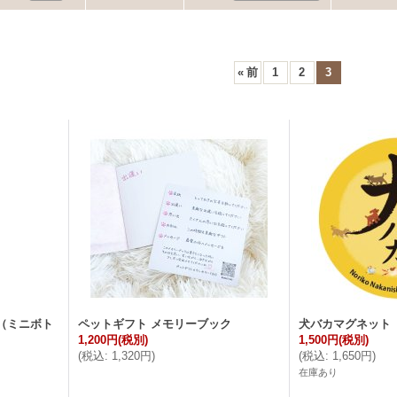
«
前
1
2
3
（ミニボト
ペットギフト メモリーブック
犬バカマグネッ
1,200円
(税別)
1,500円
(税別)
(
税込
:
1,320円
)
(
税込
:
1,650円
)
在庫あり