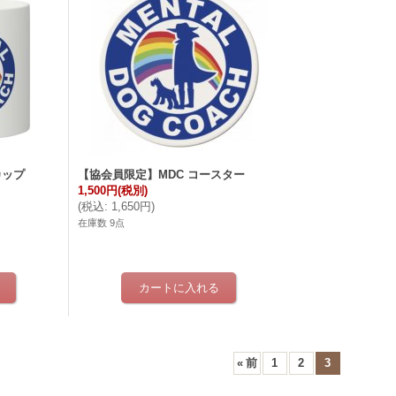
カップ
【協会員限定】MDC コースター
1,500円
(税別)
(
税込
:
1,650円
)
在庫数 9点
«
前
1
2
3