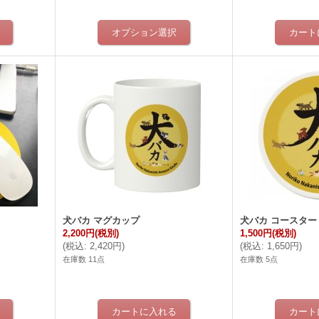
犬バカ マグカップ
犬バカ コースター
2,200円
(税別)
1,500円
(税別)
(
税込
:
2,420円
)
(
税込
:
1,650円
)
在庫数 11点
在庫数 5点