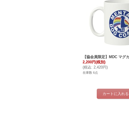
【協会員限定】MDC マグ
2,200円
(税別)
(
税込
:
2,420円
)
在庫数 6点