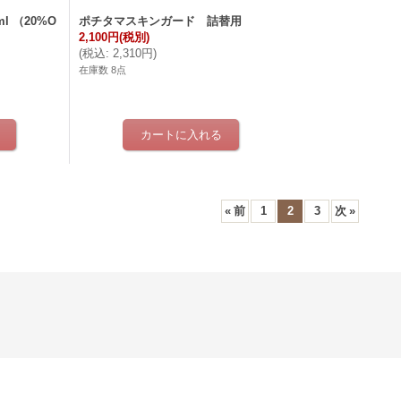
l （20%O
ポチタマスキンガード 詰替用
2,100円
(税別)
(
税込
:
2,310円
)
在庫数 8点
«
前
1
2
3
次
»