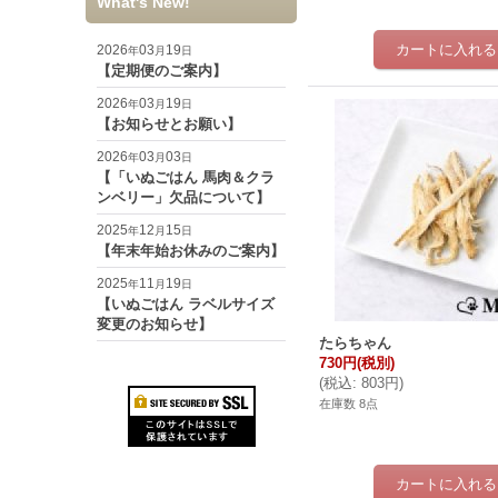
What's New!
2026
03
19
年
月
日
【定期便のご案内】
2026
03
19
年
月
日
【お知らせとお願い】
2026
03
03
年
月
日
【「いぬごはん 馬肉＆クラ
ンベリー」欠品について】
2025
12
15
年
月
日
【年末年始お休みのご案内】
2025
11
19
年
月
日
【いぬごはん ラベルサイズ
変更のお知らせ】
たらちゃん
730円
(税別)
(
税込
:
803円
)
在庫数 8点