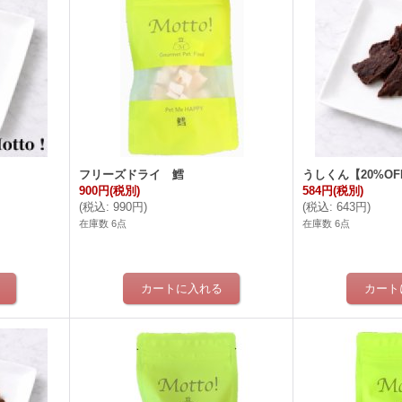
フリーズドライ 鱈
うしくん【20%OF
900円
(税別)
584円
(税別)
(
税込
:
990円
)
(
税込
:
643円
)
在庫数 6点
在庫数 6点