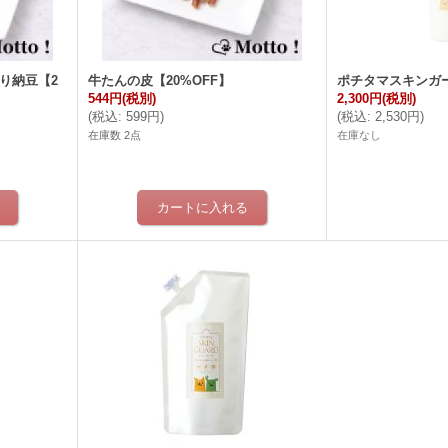
り納豆【2
牛たんの皮【20%OFF】
ポチタマスキンガード
544円
(税別)
2,300円
(税別)
(
税込
:
599円
)
(
税込
:
2,530円
)
在庫数 2点
在庫なし