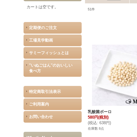
カートは空です。
51
件
定期便のご注文
工場見学動画
サミーフィッシュとは
"いぬごはん"のおいしい
食べ方
特定商取引法表示
ご利用案内
乳酸菌ボーロ
お問い合わせ
580円
(税別)
(
税込
:
638円
)
在庫数 8点