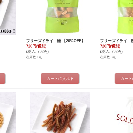
フリーズドライ 鮭 【20%OFF】
フリーズドライ 鰹
720円
(税別)
720円
(税別)
(
税込
:
792円
)
(
税込
:
792円
)
在庫数 1点
在庫数 3点