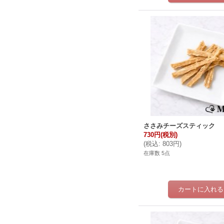
ささみチーズスティック
730円
(税別)
(
税込
:
803円
)
在庫数 5点