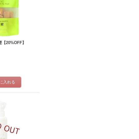
【20%OFF】