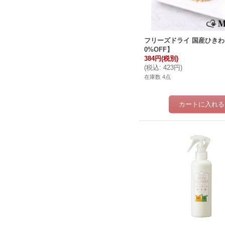
フリーズドライ 国産ひきわ
0%OFF】
384円
(税別)
(
税込
:
423円
)
在庫数 4点