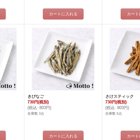
きびなご
さけスティック
730円
(税別)
730円
(税別)
(
税込
:
803円
)
(
税込
:
803円
)
在庫数 3点
在庫数 5点