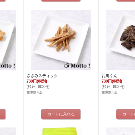
ささみスティック
お馬くん
730円
(税別)
730円
(税別)
(
税込
:
803円
)
(
税込
:
803円
)
在庫数 8点
在庫数 5点