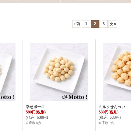
«
前
1
2
3
次
»
幸せボーロ
ミルクせんべい
580円
(税別)
580円
(税別)
(
税込
:
638円
)
(
税込
:
638円
)
在庫数 5点
在庫数 7点