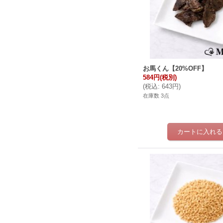
お馬くん【20%OFF】
584円
(税別)
(
税込
:
643円
)
在庫数 3点