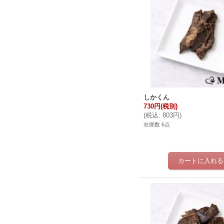
しかくん
730円
(税別)
(
税込
:
803円
)
在庫数 6点