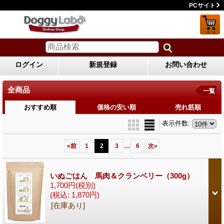
PCサイト
ログイン
新規登録
お問い合わせ
全商品
一覧
おすすめ順
価格の安い順
売れ筋順
表示件数
:
...
«
前
1
2
3
6
次
»
いぬごはん 馬肉＆クランベリー（300g）
1,700円
(税別)
(税込
:
1,870円)
[在庫あり]