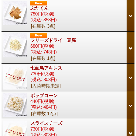
ぶたくん
780円
(税別)
(税込
:
858円)
[在庫数 3点]
フリーズドライ 豆腐
680円
(税別)
(税込
:
748円)
[在庫数 1点]
七面鳥アキレス
730円
(税別)
(税込
:
803円)
[入荷時期未定]
ポップコーン
440円
(税別)
(税込
:
484円)
[在庫数 12点]
スライスチーズ
730円
(税別)
(税込
:
803円)